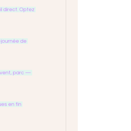
l direct. Optez 
-journée de 
vent, parc — 
ues en fin 