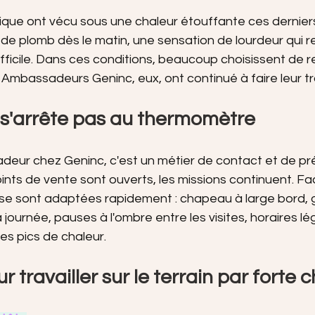
ique ont vécu sous une chaleur étouffante ces derniers
il de plomb dès le matin, une sensation de lourdeur qui 
ficile. Dans ces conditions, beaucoup choisissent de re
d Ambassadeurs Geninc, eux, ont continué à faire leur tra
e s'arrête pas au thermomètre
eur chez Geninc, c'est un métier de contact et de pr
points de vente sont ouverts, les missions continuent. Fa
s se sont adaptées rapidement : chapeau à large bord, 
a journée, pauses à l'ombre entre les visites, horaires 
les pics de chaleur.
r travailler sur le terrain par forte 