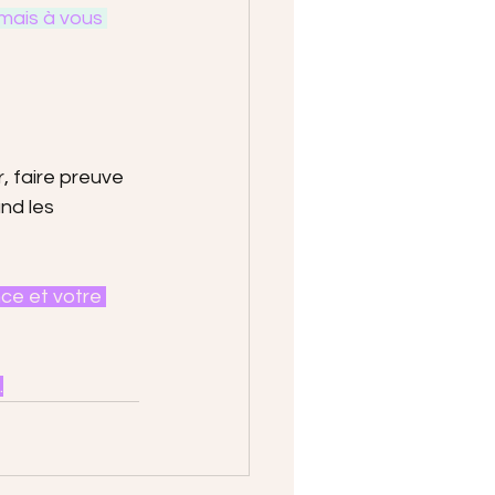
amais à vous 
, faire preuve 
nd les 
ce et votre 
.