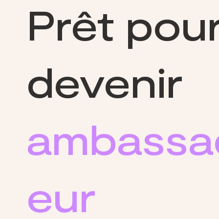
Prêt pou
Masterclass France Qualité :
Geninc réunit son réseau de
Brand Ambassadeurs
français à Paris
devenir
ambassa
eur