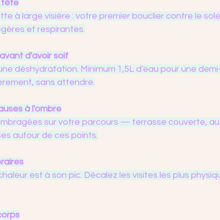
 tête
 à large visière : votre premier bouclier contre le solei
gères et respirantes.
vant d'avoir soif
à une déshydratation. Minimum 1,5L d'eau pour une demi
ièrement, sans attendre.
auses à l'ombre
mbragées sur votre parcours — terrasse couverte, au
ses autour de ces points.
raires
chaleur est à son pic. Décalez les visites les plus physiq
corps