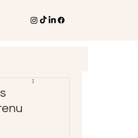
es
tenu