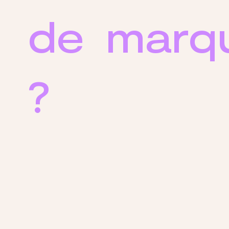
de marq
?