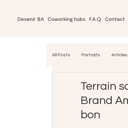
Devenir BA
Coworking hubs
F.A.Q
Contact
All Posts
Portraits
Articles
Terrain s
Brand Am
bon