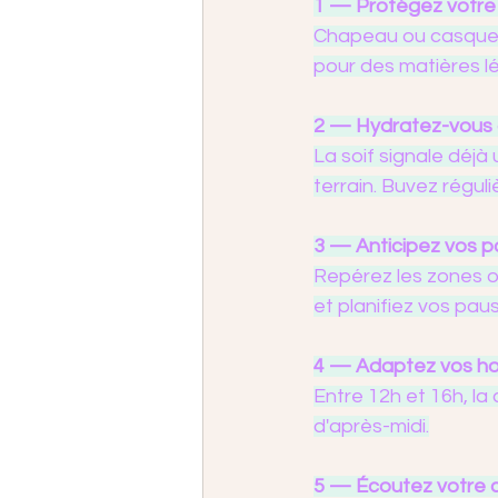
1 — Protégez votre
Chapeau ou casquette
pour des matières lé
2 — Hydratez-vous a
La soif signale déj
terrain. Buvez régul
3 — Anticipez vos p
Repérez les zones o
et planifiez vos pau
4 — Adaptez vos ho
Entre 12h et 16h, la 
d'après-midi.
5 — Écoutez votre 