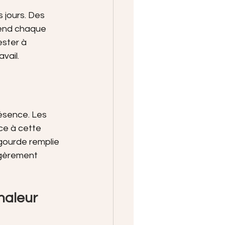
 jours. Des 
rend chaque 
ster à 
vail.
ésence. Les 
ce à cette 
gourde remplie 
légèrement 
chaleur