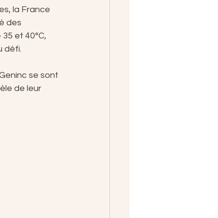
s, la France 
é des 
35 et 40°C, 
 défi. 
Geninc se sont 
le de leur 